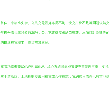
球首位。車樁比失衡、公共充電設施布局不均、快充占比不足等問題依然
年復合增長率將超過30%，公共充電樁需求缺口顯著。本項目計劃建設
主的快速補電需求，市場前景廣闊。
電功率覆蓋60kW至180kW。核心系統將集成智能充電管理平臺，支
及主干道沿線。土地獲取擬采用租賃或合作模式，電網接入條件已與當地