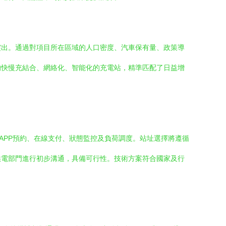
突出。通過對項目所在區域的人口密度、汽車保有量、政策導
的快慢充結合、網絡化、智能化的充電站，精準匹配了日益增
持APP預約、在線支付、狀態監控及負荷調度。站址選擇將遵循
供電部門進行初步溝通，具備可行性。技術方案符合國家及行