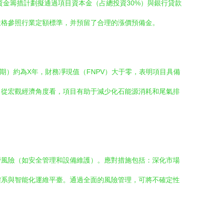
金籌措計劃擬通過項目資本金（占總投資30%）與銀行貸款
嚴格參照行業定額標準，并預留了合理的漲價預備金。
期）約為X年，財務凈現值（FNPV）大于零，表明項目具備
。從宏觀經濟角度看，項目有助于減少化石能源消耗和尾氣排
營風險（如安全管理和設備維護）。應對措施包括：深化市場
體系與智能化運維平臺。通過全面的風險管理，可將不確定性