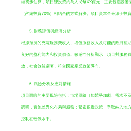
經初步估算，項目總投資約為人民幣XX億元，主要包括設備
（占總投資70%）相結合的方式解決。項目資本金來源于投
5. 財務評價與經濟分析
根據預測的充電服務費收入、增值服務收入及可能的政府補貼，
良好的盈利能力和投資價值。敏感性分析顯示，項目對服務
放，社會效益顯著，符合國家產業政策導向。
6. 風險分析及應對措施
項目面臨的主要風險包括：市場風險（如競爭加劇、需求不
調研，實施差異化布局與服務；緊密跟蹤政策，爭取納入地
控制在較低水平。