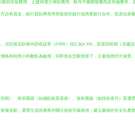
采購與安裝費用、土建與電力增容費用、軟件平臺開發費用及預備費等。資
資方自有資金，銀行貸款將尋求與政策性銀行或商業銀行合作。投資估算
項目稅后財務內部收益率（FIRR）預計為X.X%，投資回收期（含建設
費價格和利用小時數較為敏感，但即使在悲觀情景下，主要指標仍可接受
及預期）、政策風險（如補貼政策退坡）、技術風險（如技術迭代）及運
方發展規劃；選擇主流供應商并關注技術升級路徑；建立嚴格的安全生產