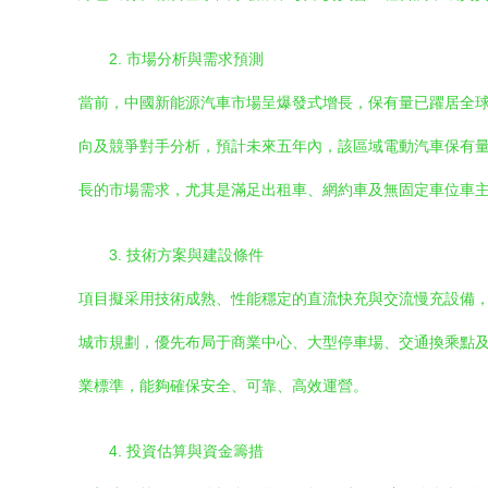
2. 市場分析與需求預測
當前，中國新能源汽車市場呈爆發式增長，保有量已躍居全
向及競爭對手分析，預計未來五年內，該區域電動汽車保有量
長的市場需求，尤其是滿足出租車、網約車及無固定車位車
3. 技術方案與建設條件
項目擬采用技術成熟、性能穩定的直流快充與交流慢充設備，充
城市規劃，優先布局于商業中心、大型停車場、交通換乘點
業標準，能夠確保安全、可靠、高效運營。
4. 投資估算與資金籌措