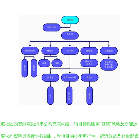
宅社區的智能電動汽車公共充電網絡。項目響應國家“雙碳”戰略及新能源
質要求的標準與深度進行編制，對項目的技術可行性、經濟效益及社會影