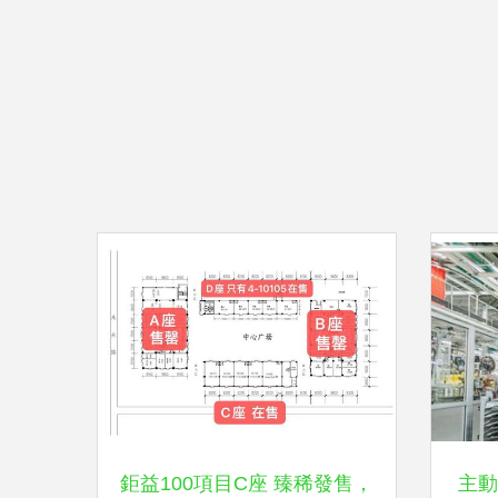
鉅益100項目C座 臻稀發售，
主動